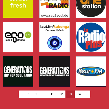
‹
1
2
...
11
12
13
14
›